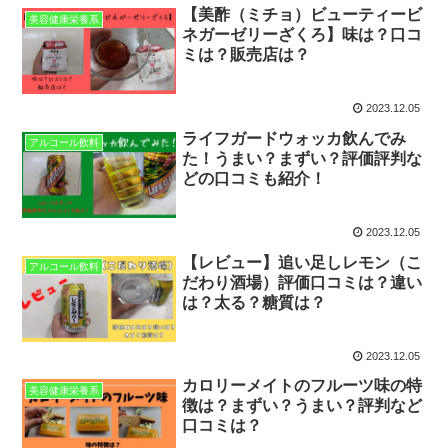
【美酢（ミチョ）ビューティービ
美容健康栄養系
ネガーゼリーざくろ】味は？口コ
ミは？販売店は？
2023.12.05
ライフガードウォッカ飲んでみ
アルコール飲料
た！うまい？まずい？評価評判な
どの口コミも紹介！
2023.12.05
【レビュー】追い足しレモン（こ
アルコール飲料
だわり酒場）評価口コミは？違い
は？太る？糖質は？
2023.12.05
カロリーメイトのフルーツ味の特
美容健康栄養系
徴は？まずい？うまい？評判など
口コミは？