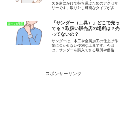
スを肩にかけて持ち運ぶためのアクセサ
リーです。取り外し可能なタイプが多
く、カスタマイズや付け替えができるた
め、利便性とファッション性を兼ね備え
たアイテムとして広く利用されていま
「サンダー（工具）」どこで売っ
売ってる場所
す。結論から言うと、通販だと...
てる？取扱い販売店の場所は？売
ってないの？
サンダーは、木工や金属加工の仕上げ作
業に欠かせない便利な工具です。今回
は、サンダーを購入できる場所や価格帯
について詳しくご紹介します。実は大手
通販内のショップでは種類が多く、安く
購入する事が出来るおすすめの場所で
す！DCM 充電式サンダーセ...
スポンサーリンク