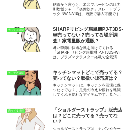
結論から言うと、象印マホービンの圧力
IH炊飯ジャー「炎舞炊き」スレートブラ
ック NW-NA10は、通販で購入可能です。
特にオンラインストアでは在庫が豊富
で、価格比較やポイント還元などの特典
も活用しやすく、お得に購入できます。
SHARPリビング扇風機PJ-T3DS-
売ってる場所
あす楽 象印マホ...
W売ってない？売ってる場所調
査！家電量販か通販？
暑い季節に快適な風を届けてくれる
「SHARP リビング扇風機 PJ-T3DS-W」
は、プラズマクラスター搭載で空気清浄
効果も期待できる人気のモデルです。結
論から言うと、「SHARP リビング扇風
機 PJ-T3DS-W」は通販で購入できま
キッチンマットどこで売ってる？
売ってる場所
す！...
売ってない？取扱い販売店は？
キッチンマットは、キッチンを清潔に保
つだけでなく、足元の冷えや疲れを軽減
してくれる便利なアイテムです。見た目
もおしゃれに演出できるため、機能性と
デザイン性を兼ね備えたものを選びたい
ですね。今回は、キッチンマットの選び
「ショルダーストラップ」販売店
売ってる場所
方やおすすめの購入場所に...
は？どこに売ってる？売ってな
い？
ショルダーストラップは、カバンやケー