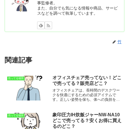
事監修者。
また、自分でも気になる情報や商品、サービ
スなどを調べて執筆しています。
竹
関連記事
オフィスチェア売ってない！どこ
売ってる場所
で売ってる？販売店どこ？
オフィスチェアは、長時間のデスクワー
クを快適にするための必須アイテムで
す。正しい姿勢を保ち、体への負担を軽
減することで作業効率も向上します。こ
の記事では、オフィスチェアの特徴や選
び方、購入できる場所について詳しくご
象印圧力IH炊飯ジャーNW-NA10
売ってる場所
紹介します。どうしても近く...
どこで売ってる？安くお得に買え
るのどこ？