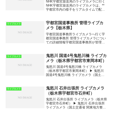
NHK宇都宮放送局のライブカメラに行く
NHK宇都宮放送局のライブカメラは、**
宇都宮市内の様子をリアルタイムで配信
する貴重な情報源**です。主に、宇都宮
市内の天候や交通状況、季節ごとの街並
みを映し出し、地元の人々や観光客に役
宇都宮国道事務所 管理ライブカ
ライブカメラ
立つ情報を提供し...
メラ【栃木県】
宇都宮国道事務所ライブカメラへ行く宇
都宮国道事務所 管理ライブカメラについ
ての詳細情報宇都宮国道事務所が管理す
るライブカメラは、国土交通省関東地方
整備局が運営しており、国道4号・国道50
号・国道119号・国道121号・国道293号
鬼怒川 国道4号鬼怒川橋 ライブカ
ライブカメラ
など、宇都...
メラ（栃木県宇都宮市東岡本町）
鬼怒川 国道4号鬼怒川橋 ライブカメラ
（栃木県宇都宮市東岡本町） ▶ 鬼怒川
国道4号鬼怒川橋 ライブカメラ（国土交
通省 関東地方整備局 下館河川事務所）
鬼怒川 国道4号鬼怒川橋ライブカメラ
は、栃木県宇都宮市東岡本町にある国道4
鬼怒川 石井出張所 ライブカメラ
ライブカメラ
号鬼怒川橋...
（栃木県宇都宮市石井町）
鬼怒川 石井出張所 ライブカメラ（栃木県
宇都宮市石井町） ▶ 鬼怒川 石井出張所
ライブカメラ（国土交通省 関東地方整備
局 下館河川事務所） 鬼怒川 石井出張所