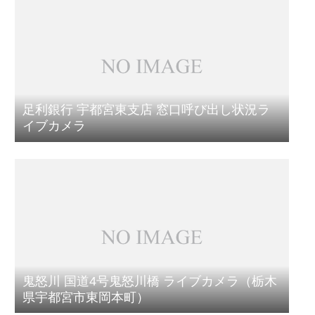
足利銀行 宇都宮東支店 窓口呼び出し状況ラ
イブカメラ
鬼怒川 国道4号鬼怒川橋 ライブカメラ（栃木
県宇都宮市東岡本町）