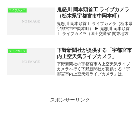
ライブカメラは、栃木県宇都宮市石井町
にある下館河川事務所石井出張所に設置
鬼怒川 岡本頭首工 ライブカメラ
ライブカメラ
されてお...
（栃木県宇都宮市中岡本町）
鬼怒川 岡本頭首工 ライブカメラ（栃木県
宇都宮市中岡本町） ▶ 鬼怒川 岡本頭首
工 ライブカメラ（国土交通省 関東地方整
備局 下館河川事務所） 鬼怒川 岡本頭首
工ライブカメラは、栃木県宇都宮市中岡
本町にある岡本頭首工に設置されてお
下野新聞社が提供する「宇都宮市
ライブカメラ
り、鬼怒川...
内上空天気ライブカメラ」
下野新聞社の宇都宮市内上空天気ライブ
カメラへ行く下野新聞社が提供する「宇
都宮市内上空天気ライブカメラ」は、宇
都宮市の現在の天候や空模様をリアルタ
イムで確認できる便利なサービスです。​
このライブカメラは、宇都宮市内の空の
様子を24時間配信して...
スポンサーリンク